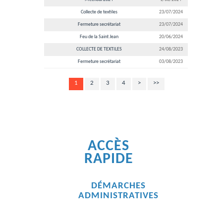
Collecte de textiles
23/07/2024
Fermeture secrétariat
23/07/2024
Feu de la Saint Jean
20/06/2024
COLLECTE DE TEXTILES
24/08/2023
Fermeture secrétariat
03/08/2023
1
2
3
4
>
>>
ACCÈS
RAPIDE
DÉMARCHES
ADMINISTRATIVES