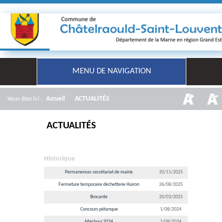
MENU DE NAVIGATION
/
ACTUALITÉS
Vous êtes ici :
Accueil
ACTUALITÉS
Historique
Permanences secrétariat de mairie
20/11/2025
Fermeture temporaire déchetterie Huiron
26/08/2025
Brocante
20/03/2025
Concours pétanque
1/08/2024
Méchoui 2024
1/08/2024