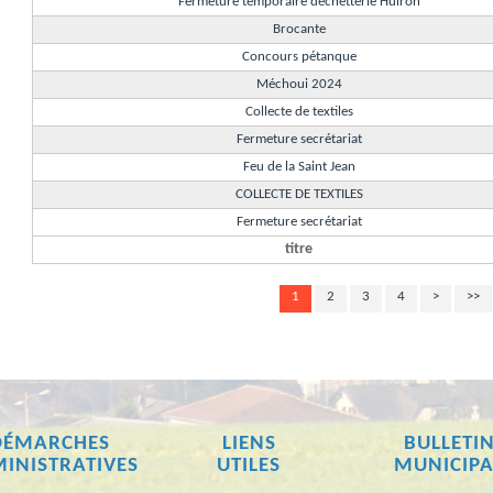
Fermeture temporaire déchetterie Huiron
Brocante
Concours pétanque
Méchoui 2024
Collecte de textiles
Fermeture secrétariat
Feu de la Saint Jean
COLLECTE DE TEXTILES
Fermeture secrétariat
titre
1
2
3
4
>
>>
DÉMARCHES
LIENS
BULLETI
INISTRATIVES
UTILES
MUNICIPA