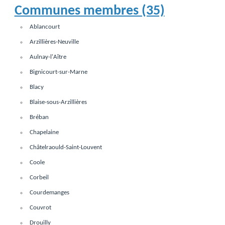
Communes membres (35)
Ablancourt
Arzillières-Neuville
Aulnay-l'Aître
Bignicourt-sur-Marne
Blacy
Blaise-sous-Arzillières
Bréban
Chapelaine
Châtelraould-Saint-Louvent
Coole
Corbeil
Courdemanges
Couvrot
Drouilly