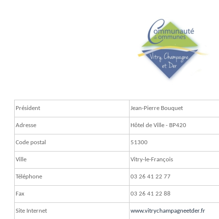
Président
Jean-Pierre Bouquet
Adresse
Hôtel de Ville - BP420
Code postal
51300
Ville
Vitry-le-François
Téléphone
03 26 41 22 77
Fax
03 26 41 22 88
Site Internet
www.vitrychampagneetder.fr