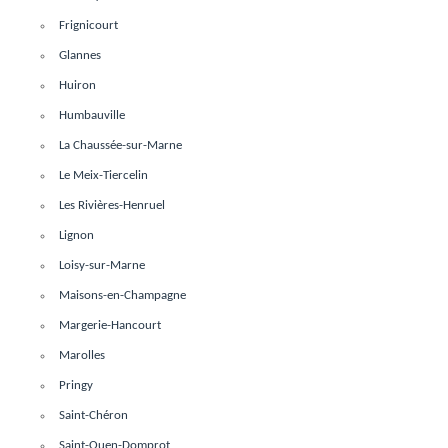
Frignicourt
Glannes
Huiron
Humbauville
La Chaussée-sur-Marne
Le Meix-Tiercelin
Les Rivières-Henruel
Lignon
Loisy-sur-Marne
Maisons-en-Champagne
Margerie-Hancourt
Marolles
Pringy
Saint-Chéron
Saint-Ouen-Domprot